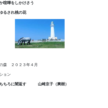
喧嘩をしかけさう
るされ桃の花
の森 ２０２３年４月
ション
ちちろに闇返す 山崎京子（爽樹）