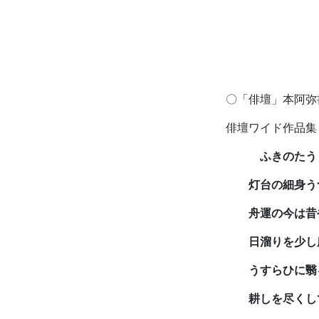
〇「俳壇」本阿弥
俳壇ワイド作品
ふきのた
灯台の細身う
舟運の今は昔
日溜りを少し広
うすらひに翳る
耕しを尽くして