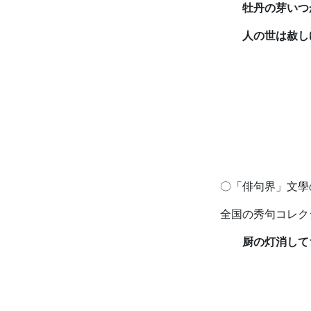
牡丹の芽いつか
人の世は赦しゆ
〇「俳句界」文學
全国の秀句コレク
厨の灯消して