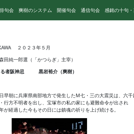
俳句会
爽樹のシステム
開催句会
通信句会
感銘の十句・
KAWA ２０２３年５月
森田純一郎選（「かつらぎ」主宰）
るる者阪神忌 黒岩裕介（爽樹）
日早朝に兵庫県南部地方で発生したM七・三の大震災は、六千
・行方不明者を出し、宝塚市の私の家にも避難命令が出され
年が経過した今もその日には鎮魂の祈りを上げ続ける。