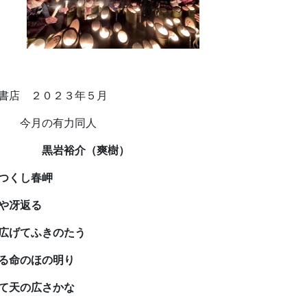
書店 ２０２３年５月
集 今月の有力同人
う 黒岩裕介（爽樹）
つくし春岬
や冴返る
げてふきのたう
命のほの明り
天の広さかな