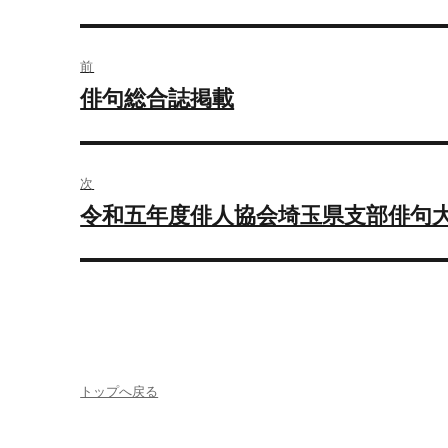
投
前
稿
俳句総合誌掲載
前
ナ
の
投
ビ
稿:
次
ゲ
令和五年度俳人協会埼玉県支部俳句
次
ー
の
投
シ
稿:
ョ
ン
トップへ戻る