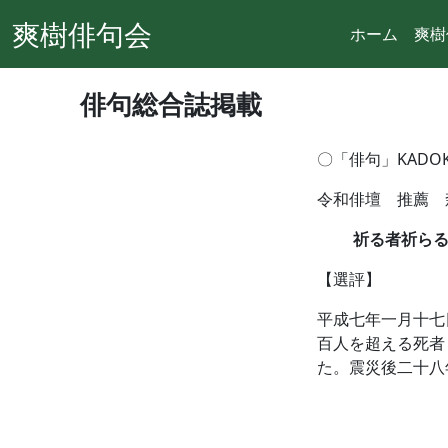
爽樹俳句会
ホーム
爽樹
俳句総合誌掲載
〇「俳句」KADO
令和俳壇 推薦 
祈る者祈ら
【選評】
平成七年一月十七
百人を超える死者
た。震災後二十八