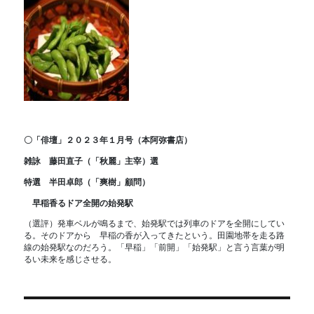
〇「俳壇」２０２３年１月号（本阿弥書店）
雑詠 藤田直子（「秋麗」主宰）選
特選 半田卓郎（「爽樹」顧問）
早稲香るドア全開の始発駅
（選評）発車ベルが鳴るまで、始発駅では列車のドアを全開にしてい
る。そのドアから 早稲の香が入ってきたという。田園地帯を走る路
線の始発駅なのだろう。「早稲」「前開」「始発駅」と言う言葉が明
るい未来を感じさせる。
投