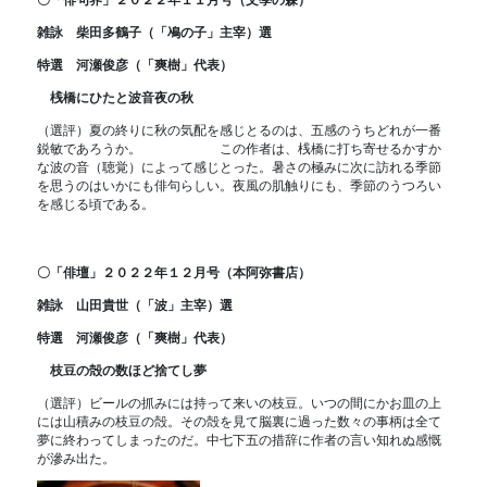
雑詠 柴田多鶴子（「鳰の子」主宰）選
特選 河瀬俊彦（「爽樹」代表）
桟橋にひたと波音夜の秋
（選評）夏の終りに秋の気配を感じとるのは、五感のうちどれが一番
鋭敏であろうか。 この作者は、桟橋に打ち寄せるかすか
な波の音（聴覚）によって感じとった。暑さの極みに次に訪れる季節
を思うのはいかにも俳句らしい。夜風の肌触りにも、季節のうつろい
を感じる頃である。
〇「俳壇」２０２２年１２月号（本阿弥書店）
雑詠 山田貴世（「波」主宰）選
特選 河瀬俊彦（「爽樹」代表）
枝豆の殻の数ほど捨てし夢
（選評）ビールの抓みには持って来いの枝豆。いつの間にかお皿の上
には山積みの枝豆の殻。その殻を見て脳裏に過った数々の事柄は全て
夢に終わってしまったのだ。中七下五の措辞に作者の言い知れぬ感慨
が滲み出た。