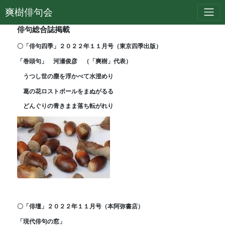
爽樹俳句会
俳句総合誌掲載
〇「俳句四季」２０２２年１１月号（東京四季出版）
「巻頭句」 河瀬俊彦 （「爽樹」代表）
うつし世の塵を浮かべて水澄めり
葛の花ロストボールをまぬがるる
どんぐりの青きまま落ち転がれり
〇「俳壇」２０２２年１１月号（本阿弥書店）
「現代俳句の窓」