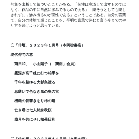
句集を出版して気づいたことがある。「個性は意識して出すものでは
なく、作品の中に自然に滲みでるものである」「隠そうとしても隠し
きれずに，滲み出るのが個性である」ということである。自分の言葉
で、自分の体験で感じたことを、平明な言葉で詠むと言う今までのや
り方を続けようと思っている。
〇「俳壇」２０２３年１月号（本阿弥書店）
現代俳句の窓
「菊日和」 小山陽子（「爽樹」会員）
霧深き高千穂に打つ柏手を
千年を超ゆる大杉鳥渡る
息継いで色なき風の奥の宮
機織の音響きをり柿の晴
亡き母は七人姉妹秋桜
歳月を共にせし櫛菊日和
〇「俳句界」２０２２年１１月号（文學の森）