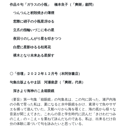
作品６句「ガラスの小瓶」 橋本良子（「爽樹」顧問）
つんつんと籾殻焼きの薄煙
窓際に硝子の小瓶星冴ゆる
立爪の指輪いづこに冬の星
夜回りのしんがり星を叩きつつ
白壁に星影ゆるる枯尾花
裸木となり未来ある星探す
〇「俳壇」２０２２年１２月号（本阿弥書店）
句集出版よもやま話 河瀬俊彦（「爽樹」代表）
深きより海神のこゑ箱眼鏡
（要旨）第一句集「箱眼鏡」の句集名は、この句に因った。瀬戸内海
の小島で育った私は、夏になると水中眼鏡をかけ、素潜りで魚やサザ
エを捕って遊んでいた。又船べりから海を覗くと、海の底から様々な
音楽が聞こえてきた。これらの音と学生時代に読んだ「きけわだつみ
のこえ」の＜こえ＞を重ねて詠んだものである。私は、出来るだけ自
分の体験に基づいて句を詠みたいと思っている。