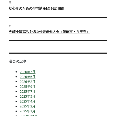
前
稿
前
初心者のための俳句講座(全3回)開催
ナ
の
ビ
投
ゲ
稿:
次
ー
次
先師小澤克己を偲ぶ竹寺俳句大会（飯能市・八王寺）
シ
の
投
ョ
稿:
ン
過去の記事
2026年7月
2026年6月
2026年2月
2025年9月
2025年7月
2025年5月
2025年4月
2025年2月
2025年1月
2024年12月