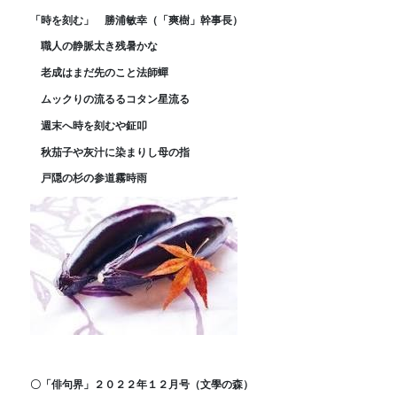
「時を刻む」 勝浦敏幸（「爽樹」幹事長）
職人の静脈太き残暑かな
老成はまだ先のこと法師蟬
ムックりの流るるコタン星流る
週末へ時を刻むや鉦叩
秋茄子や灰汁に染まりし母の指
戸隠の杉の参道霧時雨
〇「俳句界」２０２２年１２月号（文學の森）