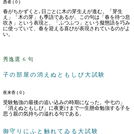
愚者 ( 0 )
春がちかずくと､日ごとに木の芽生えが進む。「芽生
え」「木の芽」も季語であるが、この句は「春を待つ息
吹き」という表現と、「ふつふつ」という擬態語を巧み
に使っていて、春を迎える喜びが表現されているのがよ
い。
秀逸選 6 句
子の部屋の消えぬともしび大試験
夜来香 ( 0 )
受験勉強の最後の追い込みの時期になった。中七の」
「消えぬともしび」に夜更けまで一生懸命勉強する子を
思う親の気持ちの溢れる句である。
御守りにふと触れてゐる大試験