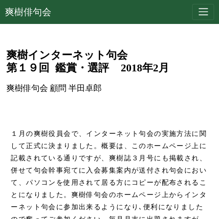
爽樹俳句会
爽樹インターネット句会
第１９回 鑑賞・選評 2018年2月
爽樹俳句会 顧問 半田卓郎
１月の爽樹役員会で、インターネット句会の実施方法に関
して正式に決まりました。概要は、このホームページ上に
記載されている通りですが、爽樹誌３月号にも掲載され、
併せて句会幹事宛てに入会募集案内が送付され句会におい
て、パソコンを使用されて居る方にコピーが配布されるこ
とになりました。爽樹俳句会のホームページ上からインタ
ーネット句会に参加出来るようになり､便利になりました
ので奮ってご参加ください。毎月月末に出題されますが、