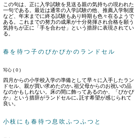
この句は、正に入学試験を見送る親の気持ちの現われた
一句である。最近は通常の入学試験の他、推薦入学制度
など、年末までに終る試験もあり時期も色々在るようで
ある。これまでの努力の成果が十分発揮され合格を願う
気持ちが正に「手を合わせ」という措辞に表現されてい
る。
春を待つ子のぴかぴかのランドセル
写心 ( 0 )
四月からの小学校入学の準備として早々に入手したラン
ドセル、親が買い求めたのか､祖父母からのお祝いの品
なのかもしれない。床の間に飾ってあるのか、「ぴかぴ
か」という措辞がランドセルに､託す希望が感じられて
良い。
小枝にも春待つ息吹ふつふつと