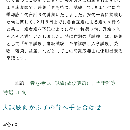
１月末期限で、兼題「春を待つ、試験」で､各１句他に当
季雑詠１句合計３句募集いたしました。投句一覧に掲載し
た句に関して､２月５日までに各自互選による選句を行う
と共に、選者選を下記のように行い､特撰３句、秀逸６句
それぞれ選句いたしました。特に席題の「試験」は、傍題
として「学年試験、進級試験、卒業試験、入学試験、受
験、落第、及第」などとしてこの時期広範囲に使用出来る
季語です。
兼題 :
春を待つ、試験(及び傍題）、当季雑詠
特選 3 句
大試験向かふ子の背へ手を合はせ
写心 ( 0 )