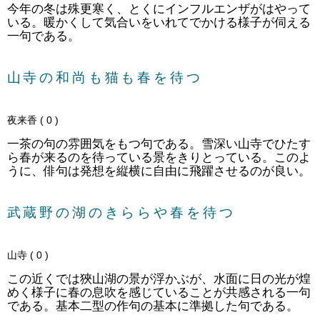
今年の冬は殊更寒く、とくにインフルエンザがはやって
いる。暖かくして気合いをいれてでかける様子が伺える
一句である。
山寺の和尚も猫も春を待つ
夜来香 ( 0 )
一茶の句の雰囲気をもつ句である。雪深い山寺でひたす
ら春が来るのを待っている景をきりとっている。このよ
うに、俳句は発想を縦横に自由に飛躍させるのが良い。
武蔵野の湖のきららや春を待つ
山寺 ( 0 )
この近くでは狹山湖の景が浮かぶが、水面に日の光が煌
めく様子に春の息吹を感じていることが共感される一句
である。基本二型の作句の基本に準拠した句である。