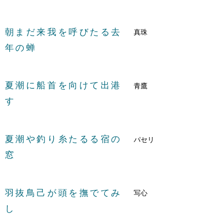
朝まだ来我を呼びたる去
真珠
年の蝉
夏潮に船首を向けて出港
青鷹
す
夏潮や釣り糸たるる宿の
パセリ
窓
羽抜鳥己が頭を撫でてみ
写心
し