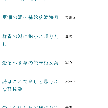
夏潮の涯へ補陀落渡海舟
夜来香
群青の潮に抱かれ眠りた
真珠
し
恐るべき草の襲来姫女苑
写心
詩はこれで良しと思うふ
パセリ
な羽抜鶏
骨あらはなれど胸張り羽
青鷹