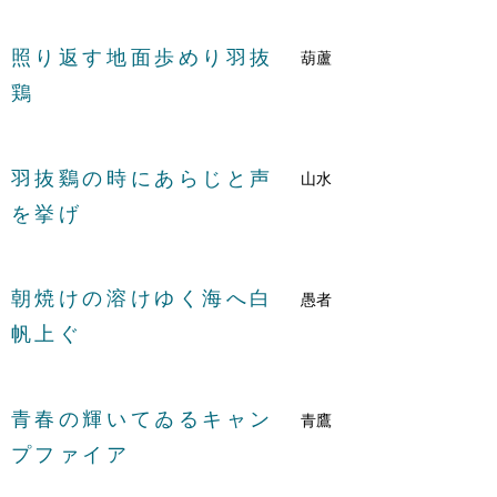
照り返す地面歩めり羽抜
葫蘆
鶏
羽抜鷄の時にあらじと声
山水
を挙げ
朝焼けの溶けゆく海へ白
愚者
帆上ぐ
青春の輝いてゐるキャン
青鷹
プファイア