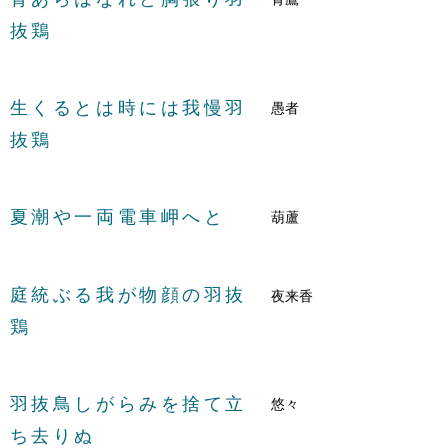
抜鶏
生くるとは時には我慢羽
愚者
抜鶏
夏潮や一両電車岬へと
葫蘆
庭統ぶる我が物顔の羽抜
夜来香
鶏
羽抜鳥しがらみを捨て立
悠々
ち去りぬ