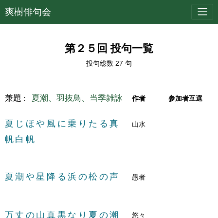
爽樹俳句会
第２５回 投句一覧
投句総数 27 句
兼題 :
夏潮、羽抜鳥、当季雑詠
作者
参加者互選
夏じほや風に乗りたる真
山水
帆白帆
夏潮や星降る浜の松の声
愚者
万丈の山真黒なり夏の潮
悠々