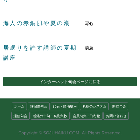
海人の赤銅肌や夏の潮
写心
居眠りを許す講師の夏期
葫蘆
講座
インターネット句会ページに戻る
ホーム
爽樹俳句会
代表・勝浦敏幸
爽樹のシステム
開催句会
通信句会
感銘の十句・爽樹集抄
会員句集・刊行物
お問い合わせ
Copyright © SOJUHAIKU.COM. All Rights Reserved.