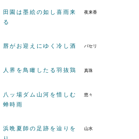
田園は墨絵の如し喜雨来
夜来香
る
唇がお迎えにゆく冷し酒
パセリ
人界を鳥瞰したる羽抜鶏
真珠
八ッ場ダム山河を惜しむ
悠々
蝉時雨
浜晩夏師の足跡を辿りを
山水
り