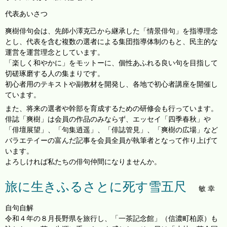
代表あいさつ
爽樹俳句会は、先師小澤克己から継承した「情景俳句」を指導理念
とし、代表を含む複数の選者による集団指導体制のもと、民主的な
運営を運営理念としています。
「楽しく和やかに」をモットーに、個性あふれる良い句を目指して
切磋琢磨する人の集まりです。
初心者用のテキストや副教材を開発し、各地で初心者講座を開催し
ています。
また、将来の選者や幹部を育成するための研修会も行っています。
俳誌「爽樹」は会員の作品のみならず、エッセイ「四季春秋」や
「俳壇展望」、「句集逍遥」、「俳誌管見」、「爽樹の広場」など
バラエテイーの富んだ記事を会員全員が執筆者となって作り上げて
います。
よろしければ私たちの俳句仲間になりませんか。
旅に生きふるさとに死す雪五尺
敏 幸
自句自解
令和４年の８月長野県を旅行し、「一茶記念館」（信濃町柏原）も