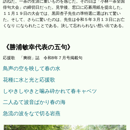
訪ねた。一茶の生涯に重いものを感じた。その日は「小林一茶全国
俳句大会」の締切日だった。見学後、窓口に応募用紙を提出した。
１１月１９日の大会では、黒田杏子先生の準特選に選ばれて驚い
た。そして、さらに驚いたのは、先生は令和５年３月１３日にお亡
くなり になられたことである。決して忘れられない想い出である。
《勝浦敏幸代表の五句》
応援歌 「爽樹」誌 令和8年７月号掲載句
鳥声の空を映して春の水
花種に水と光と応援歌
しやきしやきと噛み砕かれて春キャベツ
二人ゐて波音ばかり春の海
急流の波をなで切る岩燕